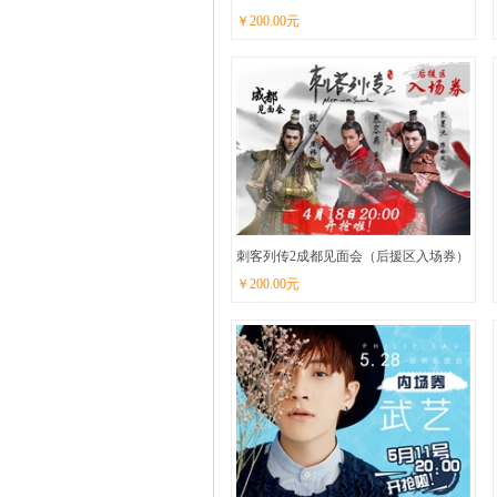
￥
200.00
元
刺客列传2成都见面会（后援区入场券）
￥
200.00
元