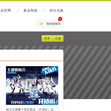
童朵官网
童朵商城
积分兑换
0
我的购物车
登录
注册
超次元偶像十强见面会（天津站）后援区入场券