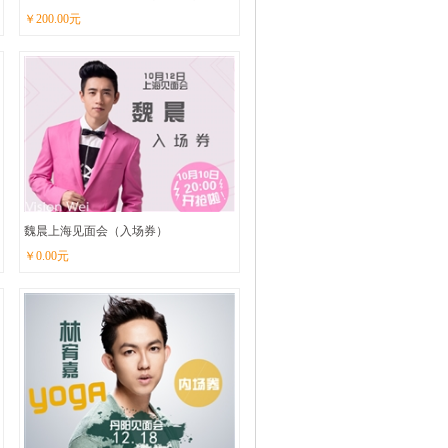
￥
200.00
元
魏晨上海见面会（入场券）
￥
0.00
元