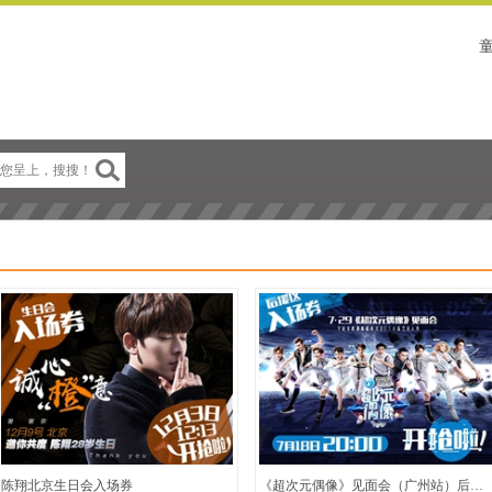
陈翔北京生日会入场券
《超次元偶像》见面会（广州站）后援区入场券