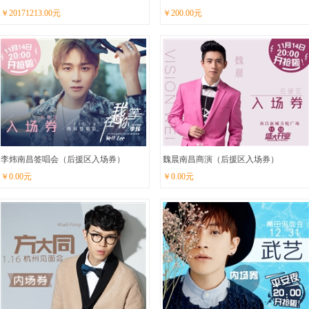
￥
20171213.00
元
￥
200.00
元
李炜南昌签唱会（后援区入场券）
魏晨南昌商演（后援区入场券）
￥
0.00
元
￥
0.00
元