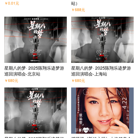
站）
￥
0.01
元
￥
688
元
星期八的梦· 2025陈翔乐迹梦游
星期八的梦· 2025陈翔乐迹梦游
巡回演唱会-北京站
巡回演唱会-上海站
￥
680
元
￥
680
元