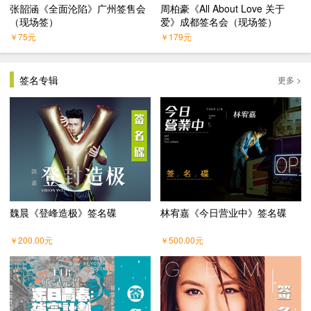
张韶涵《全面沦陷》广州签售会
周柏豪《All About Love 关于
（现场签）
爱》成都签名会（现场签）
￥
75
元
￥
179
元
签名专辑
更多 >
魏晨《登峰造极》签名碟
林宥嘉《今日营业中》签名碟
￥
200.00
元
￥
500.00
元