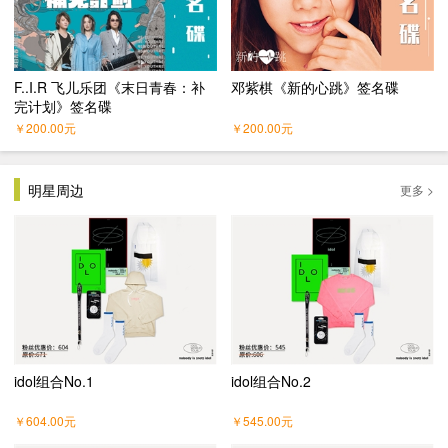
F..I.R 飞儿乐团《末日青春：补
邓紫棋《新的心跳》签名碟
完计划》签名碟
￥
200.00
元
￥
200.00
元
明星周边
更多 >
idol组合No.1
idol组合No.2
￥
604.00
元
￥
545.00
元