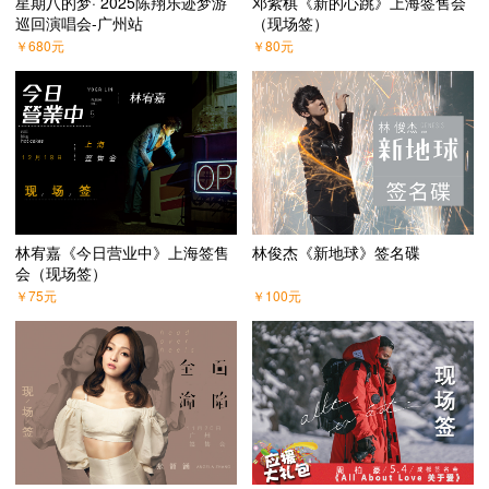
星期八的梦· 2025陈翔乐迹梦游
邓紫棋《新的心跳》上海签售会
巡回演唱会-广州站
（现场签）
￥
680
元
￥
80
元
林宥嘉《今日营业中》上海签售
林俊杰《新地球》签名碟
会（现场签）
￥
75
元
￥
100
元