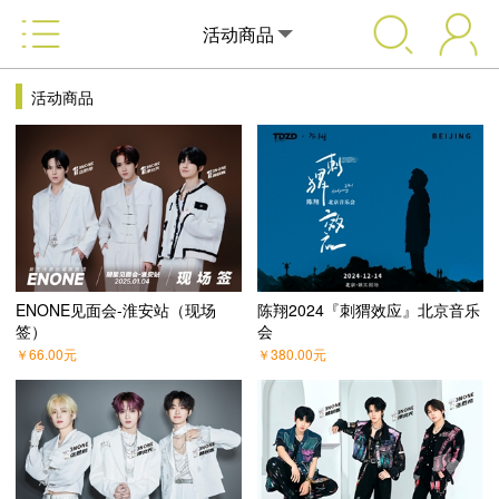
活动商品
活动商品
ENONE见面会-淮安站（现场
陈翔2024『刺猬效应』北京音乐
签）
会
￥
66.00
元
￥
380.00
元