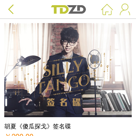
胡夏《傻瓜探戈》签名碟
￥
200.00