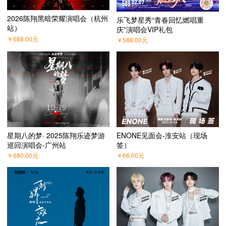
2026陈翔黑暗荣耀演唱会（杭州
乐飞梦星秀“青春回忆燃唱重
站）
庆”演唱会VIP礼包
￥
688.00
元
￥
588.00
元
星期八的梦· 2025陈翔乐迹梦游
ENONE见面会-淮安站（现场
巡回演唱会-广州站
签）
￥
680.00
元
￥
66.00
元